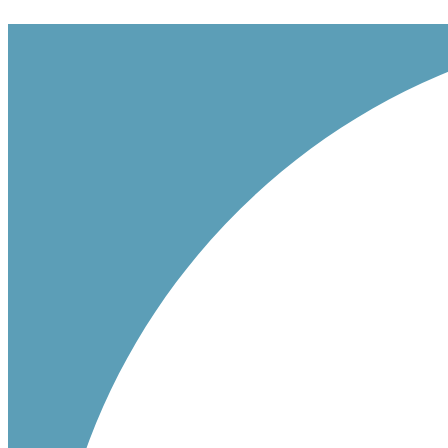
Ir
al
contenido