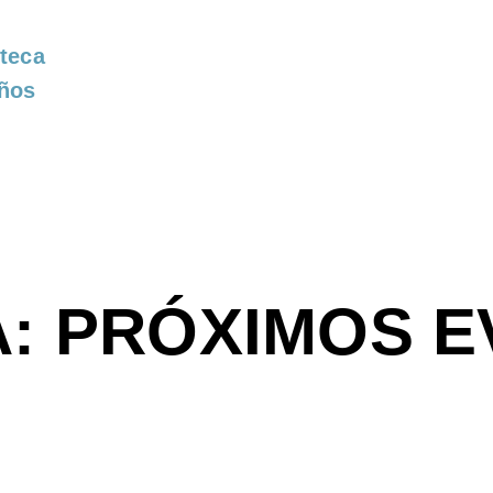
teca
ños
A:
PRÓXIMOS E