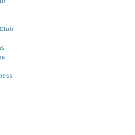
or
 Club
s
as
es
tness