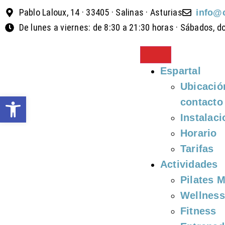
Pablo Laloux, 14 · 33405 · Salinas · Asturias
info@
De lunes a viernes: de 8:30 a 21:30 horas · Sábados, d
Espartal
Ubicació
Abrir barra de herramientas
contacto
Instalac
Horario
Tarifas
Actividades
Pilates 
Wellness
Fitness